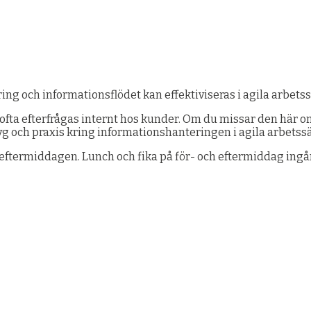
ring och informationsflödet kan effektiviseras i agila arbets
m ofta efterfrågas internt hos kunder. Om du missar den här o
g och praxis kring informationshanteringen i agila arbetssät
eftermiddagen. Lunch och fika på för- och eftermiddag ingår 