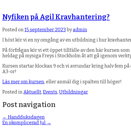
Nyfiken på Agil Kravhantering?
Posted on
15 september 2023
by
admin
I höst kör vi en ny omgång av en utbildning i hur kravhante
På förfrågan kör vi ett öppet tillfälle av den här kursen so
heldag på mysiga Freys i Stockholm åt att gå igenom verkty
Kursen startar klockan 9 och vi avrundar kring halv fem på 
A3-or!
Läs mer om kursen
, eller anmäl dig i spalten till höger!
Posted in
Aktuellt
,
Events
,
Utbildningar
Post navigation
←
Handduksdagen
En okomplicerad Jul
→