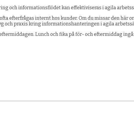
ring och informationsflödet kan effektiviseras i agila arbets
m ofta efterfrågas internt hos kunder. Om du missar den här o
g och praxis kring informationshanteringen i agila arbetssät
eftermiddagen. Lunch och fika på för- och eftermiddag ingår 