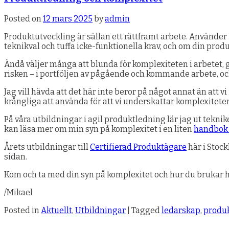
Posted on
12 mars 2025
by
admin
Produktutveckling är sällan ett rättframt arbete. Använde
teknikval och tuffa icke-funktionella krav, och om din produ
Ändå väljer många att blunda för komplexiteten i arbetet, g
risken – i portföljen av pågående och kommande arbete, och
Jag vill hävda att det här inte beror på något annat än att v
krångliga att använda för att vi underskattar komplexiteten
På våra utbildningar i agil produktledning lär jag ut teknik
kan läsa mer om min syn på komplexitet i en liten
handbok
Årets utbildningar till
Certifierad Produktägare
här i Stoc
sidan.
Kom och ta med din syn på komplexitet och hur du brukar ha
/Mikael
Posted in
Aktuellt
,
Utbildningar
|
Tagged
ledarskap
,
produ