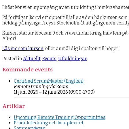
I höst kör vi en ny omgång av en utbildning i hur kravhante
På förfrågan kör vi ett öppet tillfälle av den här kursen so
heldag på mysiga Freys i Stockholm åt att gå igenom verkty
Kursen startar klockan 9 och vi avrundar kring halv fem på 
A3-or!
Läs mer om kursen
, eller anmäl dig i spalten till höger!
Posted in
Aktuellt
,
Events
,
Utbildningar
Kommande events
Certified ScrumMaster (English)
Remote training via Zoom
11 juni 2026
–
12 juni 2026
(0900-1700)
Artiklar
Upcoming Remote Training Opportunities
Produktledning och komplexitet
Sommarvägar