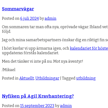
Sommarvägar
Posted on
6 juli 2024
by
admin
Om sommaren tar man ofta nya, oprövade vägar. Ibland vet m
följd.
Jag och mina samarbetspartners önskar dig en riktigt fin 
I höst kavlar vi upp ärmarna igen, och
kalendariet för höst
uppdateras förstås kalendariet.
Men det tänker vi inte på nu. Mot nya äventyr!
/Mikael
Posted in
Aktuellt
,
Utbildningar
|
Tagged
utbildning
Nyfiken på Agil Kravhantering?
Posted on
15 september 2023
by
admin