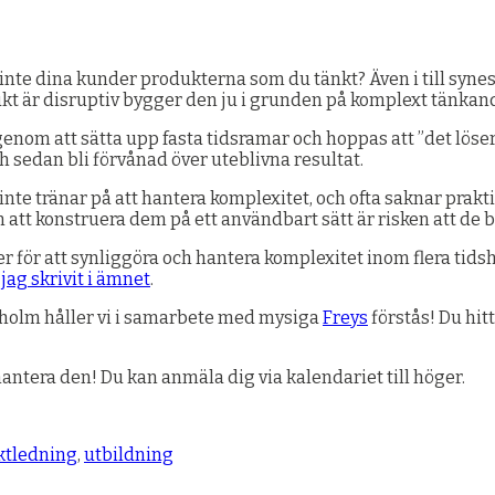
r inte dina kunder produkterna som du tänkt? Även i till sy
kt är disruptiv bygger den ju i grunden på komplext tänkande –
enom att sätta upp fasta tidsramar och hoppas att ”det löser
 sedan bli förvånad över uteblivna resultat.
i inte tränar på att hantera komplexitet, och ofta saknar prak
 att konstruera dem på ett användbart sätt är risken att de b
er för att synliggöra och hantera komplexitet inom flera tidsh
 jag
skrivit
i ämnet
.
kholm håller vi i samarbete med mysiga
Freys
förstås! Du hitt
ntera den! Du kan anmäla dig via kalendariet till höger.
ktledning
,
utbildning