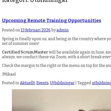
Upcoming Remote Training Opportunities
Posted on
13 februari 2026
by
admin
Spring is finally upon us, and being in the country where y
set of summer ones!
Certified ScrumMaster
will be available again in June, a
always, we conduct these via Zoom, with a short break every
Check the margin to the right or the menu on top for the a
/Mikael
Posted in
Aktuellt
,
Events
,
Utbildningar
|
Tagged
utbildnin